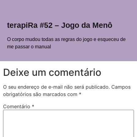
terapiRa #52 – Jogo da Menô
O corpo mudou todas as regras do jogo e esqueceu de
me passar o manual
Deixe um comentário
O seu endereço de e-mail não será publicado.
Campos
obrigatórios são marcados com
*
Comentário
*