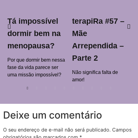
Tá impossível
terapiRa #57 –
dormir bem na
Mãe
menopausa?
Arrependida –
Parte 2
Por que dormir bem nessa
fase da vida parece ser
Não significa falta de
uma missão impossível?
amor!
Deixe um comentário
O seu endereço de e-mail não será publicado.
Campos
obrigatórios são marcados com
*