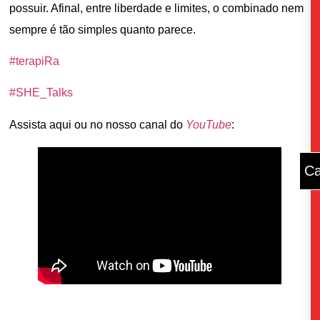
possuir. Afinal, entre liberdade e limites, o combinado nem
sempre é tão simples quanto parece.
#terapiRa
#SHE_Talks
Assista aqui ou no nosso canal do
YouTube
:
Ca