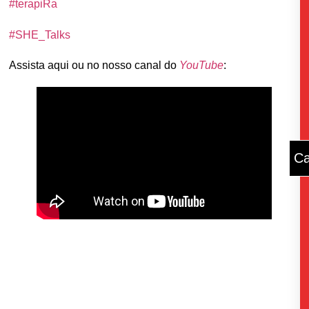
#terapiRa
#SHE_Talks
Assista aqui ou no nosso canal do
YouTube
:
Ca