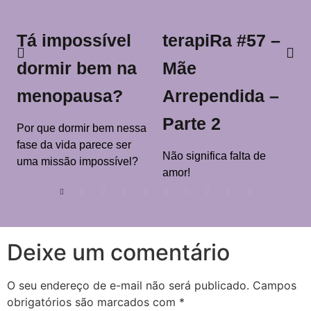
Tá impossível
terapiRa #57 –
dormir bem na
Mãe
menopausa?
Arrependida –
Parte 2
Por que dormir bem nessa
fase da vida parece ser
Não significa falta de
uma missão impossível?
amor!
Deixe um comentário
O seu endereço de e-mail não será publicado.
Campos
obrigatórios são marcados com
*