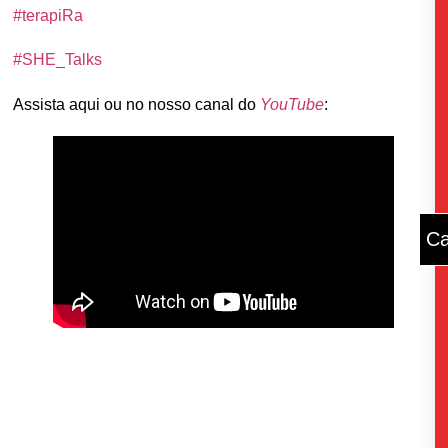
#terapiRa
#SHE_Talks
Assista aqui ou no nosso canal do
YouTube
:
Ca