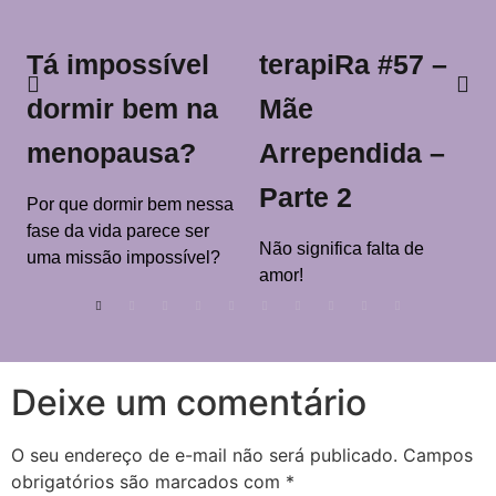
Tá impossível
terapiRa #57 –
dormir bem na
Mãe
menopausa?
Arrependida –
Parte 2
Por que dormir bem nessa
fase da vida parece ser
Não significa falta de
uma missão impossível?
amor!
Deixe um comentário
O seu endereço de e-mail não será publicado.
Campos
obrigatórios são marcados com
*