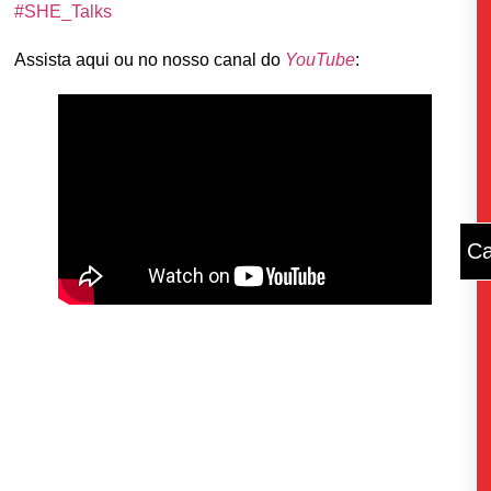
#SHE_Talks
Assista aqui ou no nosso canal do
YouTube
:
Ca