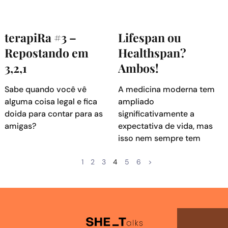
terapiRa #3 –
Lifespan ou
Repostando em
Healthspan?
3,2,1
Ambos!
Sabe quando você vê
A medicina moderna tem
alguma coisa legal e fica
ampliado
doida para contar para as
significativamente a
amigas?
expectativa de vida, mas
isso nem sempre tem
1
2
3
4
5
6
>