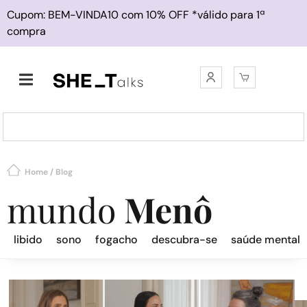
Cupom: BEM-VINDA10 com 10% OFF *válido para 1ª
compra
Home
/
Blog
mundo
Menô
libido
sono
fogacho
descubra-se
saúde mental