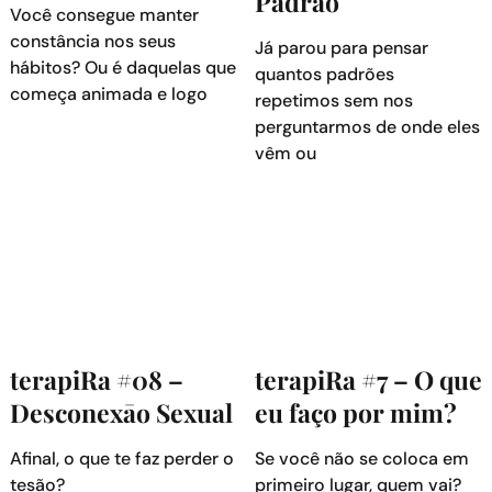
Padrão
Você consegue manter
constância nos seus
Já parou para pensar
hábitos? Ou é daquelas que
quantos padrões
começa animada e logo
repetimos sem nos
perguntarmos de onde eles
vêm ou
terapiRa #08 –
terapiRa #7 – O que
Desconexāo Sexual
eu faço por mim?
Afinal, o que te faz perder o
Se você não se coloca em
tesão?
primeiro lugar, quem vai?