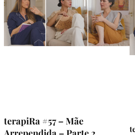
terapiRa #57 – Mãe
t
Arrependida – Parte 2