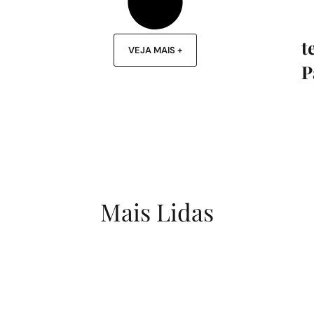
t
VEJA MAIS +
P
Mais Lidas