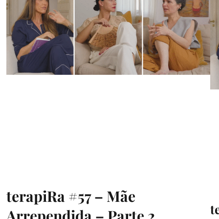
terapiRa #57 – Mãe
t
Arrependida – Parte 2