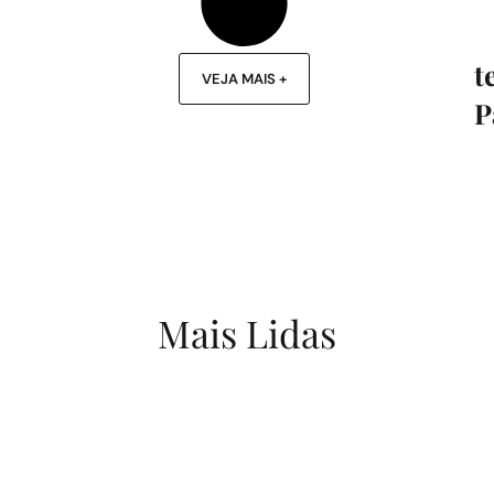
t
VEJA MAIS +
P
Mais Lidas