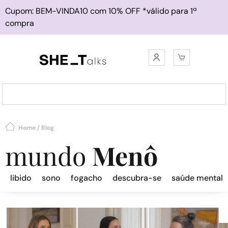
Cupom: BEM-VINDA10 com 10% OFF *válido para 1ª
compra
Home
/
Blog
mundo
Menô
libido
sono
fogacho
descubra-se
saúde mental