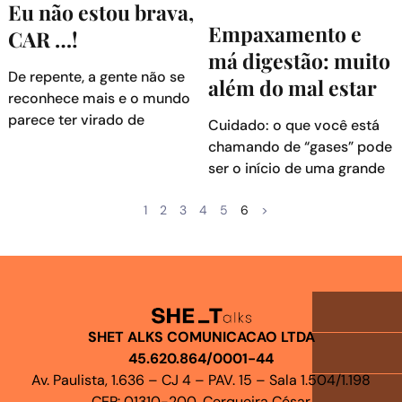
Eu não estou brava,
Empaxamento e
CAR …!
má digestão: muito
De repente, a gente não se
além do mal estar
reconhece mais e o mundo
parece ter virado de
Cuidado: o que você está
chamando de “gases” pode
ser o início de uma grande
1
2
3
4
5
6
>
SHET ALKS COMUNICACAO LTDA
45.620.864/0001-44
Av. Paulista, 1.636 – CJ 4 – PAV. 15 – Sala 1.504/1.198
CEP: 01310-200, Cerqueira César